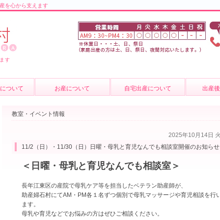
産を心から支えます
ます
について
お産について
自宅出産について
出産
の紹介
お産について
産後のケ
教室・イベント情報
介
妊婦健診
育児相談
2025年10月14日 
質問
費用について
母乳外来
11/2（日）・11/30（日）日曜・母乳と育児なんでも相談室開催のお知ら
卒乳につ
＜日曜・母乳と育児なんでも相談室＞
出張サー
長年江東区の産院で母乳ケア等を担当したベテラン助産師が、
助産婦石村にて
AM・PM各１名ずつ個別で母乳マッサージや育児相談を行
ます。
母乳や育児などでお悩みの方はぜひご相談ください。