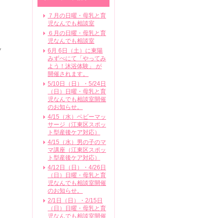
７月の日曜・母乳と育
児なんでも相談室
６月の日曜・母乳と育
児なんでも相談室
ッ
6月 6日（土）に東陽
みずべにて「やってみ
よう！沐浴体験」 が
開催されます。
5/10日（日）・5/24日
（日）日曜・母乳と育
児なんでも相談室開催
のお知らせ。
4/15（水）ベビーマッ
サージ（江東区スポッ
ト型産後ケア対応）
4/15（水）男の子のマ
マ講座（江東区スポッ
ト型産後ケア対応）
4/12日（日）・4/26日
（日）日曜・母乳と育
児なんでも相談室開催
のお知らせ。
2/1日（日）・2/15日
（日）日曜・母乳と育
児なんでも相談室開催