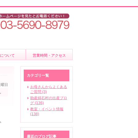
後について
営業時間・アクセス
ア
カテゴリ一覧
火曜日
お母さんからよくある
ご質問 (3)
せ。
助産婦石村の出産ブロ
いて
グ (136)
教室・イベント情報
(138)
ビス
い
最近のブログ記事