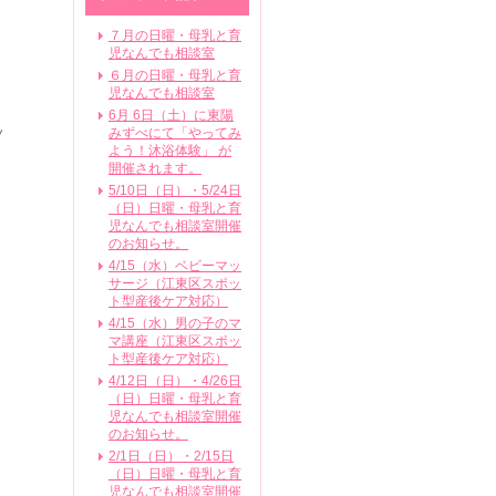
７月の日曜・母乳と育
児なんでも相談室
６月の日曜・母乳と育
児なんでも相談室
6月 6日（土）に東陽
ッ
みずべにて「やってみ
よう！沐浴体験」 が
開催されます。
5/10日（日）・5/24日
（日）日曜・母乳と育
児なんでも相談室開催
のお知らせ。
4/15（水）ベビーマッ
サージ（江東区スポッ
ト型産後ケア対応）
4/15（水）男の子のマ
マ講座（江東区スポッ
ト型産後ケア対応）
4/12日（日）・4/26日
（日）日曜・母乳と育
児なんでも相談室開催
のお知らせ。
2/1日（日）・2/15日
（日）日曜・母乳と育
児なんでも相談室開催