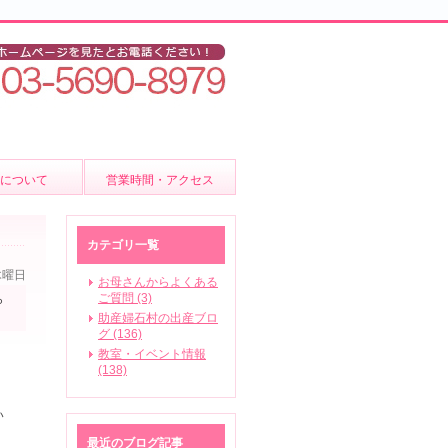
後について
営業時間・アクセス
ア
カテゴリ一覧
木曜日
お母さんからよくある
ご質問 (3)
ら
助産婦石村の出産ブロ
いて
グ (136)
教室・イベント情報
(138)
ビス
い
最近のブログ記事