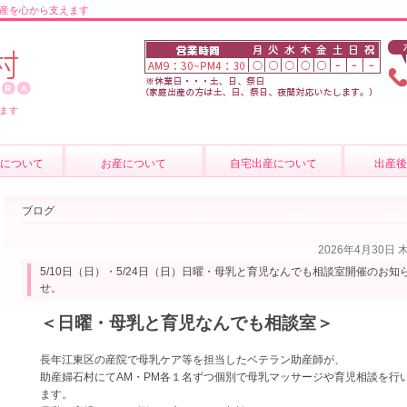
産を心から支えます
ます
について
お産について
自宅出産について
出産
の紹介
お産について
産後のケ
ブログ
介
妊婦健診
育児相談
2026年4月30日 
質問
費用について
母乳外来
5/10日（日）・5/24日（日）日曜・母乳と育児なんでも相談室開催のお知
せ。
卒乳につ
＜日曜・母乳と育児なんでも相談室＞
出張サー
長年江東区の産院で母乳ケア等を担当したベテラン助産師が、
助産婦石村にて
AM・PM各１名ずつ個別で母乳マッサージや育児相談を行
ます。