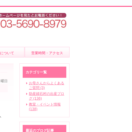
後について
営業時間・アクセス
ア
カテゴリ一覧
日曜日
お母さんからよくある
ご質問 (3)
助産婦石村の出産ブロ
いて
グ (136)
教室・イベント情報
(138)
ビス
い
最近のブログ記事