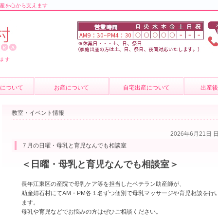
産を心から支えます
ます
について
お産について
自宅出産について
出産
の紹介
お産について
産後のケ
教室・イベント情報
介
妊婦健診
育児相談
2026年6月21日 
質問
費用について
母乳外来
７月の日曜・母乳と育児なんでも相談室
卒乳につ
＜日曜・母乳と育児なんでも相談室＞
出張サー
長年江東区の産院で母乳ケア等を担当したベテラン助産師が、
助産婦石村にて
AM・PM各１名ずつ個別で母乳マッサージや育児相談を行
ます。
母乳や育児などでお悩みの方はぜひご相談ください。