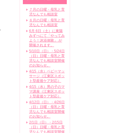
７月の日曜・母乳と育
児なんでも相談室
６月の日曜・母乳と育
児なんでも相談室
ッ
6月 6日（土）に東陽
みずべにて「やってみ
よう！沐浴体験」 が
開催されます。
5/10日（日）・5/24日
（日）日曜・母乳と育
児なんでも相談室開催
のお知らせ。
4/15（水）ベビーマッ
サージ（江東区スポッ
ト型産後ケア対応）
4/15（水）男の子のマ
マ講座（江東区スポッ
ト型産後ケア対応）
4/12日（日）・4/26日
（日）日曜・母乳と育
児なんでも相談室開催
のお知らせ。
2/1日（日）・2/15日
（日）日曜・母乳と育
児なんでも相談室開催