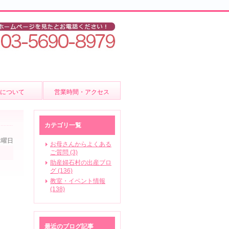
後について
営業時間・アクセス
ア
カテゴリ一覧
木曜日
お母さんからよくある
ご質問 (3)
助産婦石村の出産ブロ
いて
グ (136)
教室・イベント情報
(138)
ビス
最近のブログ記事