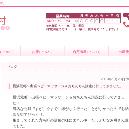
す。
。
について
お産について
自宅出産について
出産
の紹介
お産について
産後のケ
ブログ
介
妊婦健診
育児相談
2019年5月23日 
質問
費用について
母乳外来
横浜元町へ出張ベビーマッサージ＆おちんちん講座に行ってきました。
卒乳につ
横浜元町へ出張ベビーマッサージ＆おちんちん講座に行ってきまし
た！
出張サー
有名な元町ですが、今までご縁がなく行ったことがなかったのでお洒
落な街でびっくり。
集まってくれた方も町の活気の様にエネルギーたっぷりなお母さん達
でした。