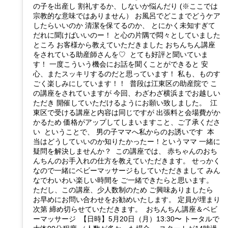
の子を出産し 割礼するか、しないか悩んだり (※ここでは
宗教的な意味ではありません） お風呂でどこまでどうケア
したらいいのか 清潔を保てるのか、 とにかく未知すぎて
だれに聞けばいいのー！ と心の片隅で悶々としていました
ところ お客様から教えていただきました おちんちん講座
をされている助産師さんを♡ とても好評と聞いていま
す！ 一度こういう機会にお話を聞くことができると 安
心、またスッキリするのだと思っています！ 私も、ものす
ごく楽しみにしています！！ 普段は江東区の助産院で こ
の講座をされていますが 今回、わざわざ横浜までお越しい
ただき 開催していただけるようにお願い致しました。 江
東区で受ける講座と内容は同じですが 出張料と会場費がか
かるため 価格がアップしてしまいますこと、ご了承くださ
い ということで、 男の子ママへ私からのお誘いです 本
当はどうしていいのか知りたかったー！というママ 一緒に
疑問を解決しませんか？ この講座では、 赤ちゃんのおち
んちんのお手入れの仕方を教えていただきます。 せっかく
なので一緒にベビーマッサージもしていただきまして みん
なでわいわい楽しい時間を ご一緒できたらと思います。
ただし、この講座、少人数制のため ご興味ありましたら
お早めにお問い合わせをお勧めいたします。 定員が埋まり
次第 締め切らせていただきます。 おちんちん講座＆ベビ
ーマッサージ 【日時】5月20日（月）13:30〜 トータルで