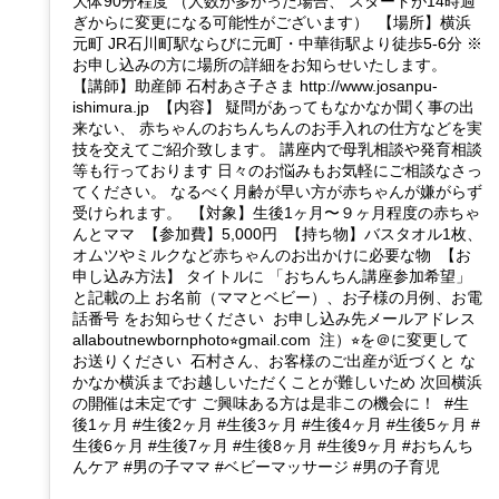
大体90分程度 （人数が多かった場合、 スタートが14時過
ぎからに変更になる可能性がございます） 【場所】横浜
元町 JR石川町駅ならびに元町・中華街駅より徒歩5-6分 ※
お申し込みの方に場所の詳細をお知らせいたします。
【講師】助産師 石村あさ子さま http://www.josanpu-
ishimura.jp 【内容】 疑問があってもなかなか聞く事の出
来ない、 赤ちゃんのおちんちんのお手入れの仕方などを実
技を交えてご紹介致します。 講座内で母乳相談や発育相談
等も行っております 日々のお悩みもお気軽にご相談なさっ
てください。 なるべく月齢が早い方が赤ちゃんが嫌がらず
受けられます。 【対象】生後1ヶ月〜９ヶ月程度の赤ちゃ
んとママ 【参加費】5,000円 【持ち物】バスタオル1枚、
オムツやミルクなど赤ちゃんのお出かけに必要な物 【お
申し込み方法】 タイトルに 「おちんちん講座参加希望」
と記載の上 お名前（ママとベビー）、お子様の月例、お電
話番号 をお知らせください お申し込み先メールアドレス
allaboutnewbornphoto⭐︎gmail.com 注）⭐︎を＠に変更して
お送りください 石村さん、お客様のご出産が近づくと な
かなか横浜までお越しいただくことが難しいため 次回横浜
の開催は未定です ご興味ある方は是非この機会に！ #生
後1ヶ月 #生後2ヶ月 #生後3ヶ月 #生後4ヶ月 #生後5ヶ月 #
生後6ヶ月 #生後7ヶ月 #生後8ヶ月 #生後9ヶ月 #おちんち
んケア #男の子ママ #ベビーマッサージ #男の子育児