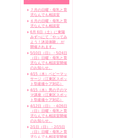
７月の日曜・母乳と育
児なんでも相談室
６月の日曜・母乳と育
児なんでも相談室
6月 6日（土）に東陽
みずべにて「やってみ
よう！沐浴体験」 が
開催されます。
5/10日（日）・5/24日
（日）日曜・母乳と育
児なんでも相談室開催
のお知らせ。
4/15（水）ベビーマッ
サージ（江東区スポッ
ト型産後ケア対応）
4/15（水）男の子のマ
マ講座（江東区スポッ
ト型産後ケア対応）
4/12日（日）・4/26日
（日）日曜・母乳と育
児なんでも相談室開催
のお知らせ。
2/1日（日）・2/15日
（日）日曜・母乳と育
児なんでも相談室開催